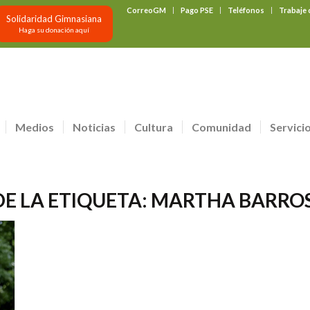
CorreoGM
Pago PSE
Teléfonos
Trabaje
Solidaridad Gimnasiana
Haga su donación aquí
Medios
Noticias
Cultura
Comunidad
Servici
DE LA ETIQUETA:
MARTHA BARROS