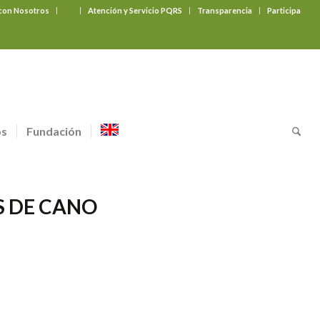
 con Nosotros
‎ ‎ ‎ ‎ ‎ ‎ ‎
Atención y Servicio PQRS
Transparencia
Participa
os
Fundación
 DE CANO