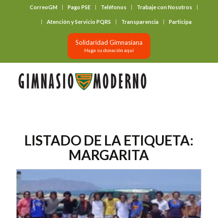
CorreoGM
Pago PSE
Teléfonos
Trabaje con Nosotros
‎ ‎ ‎ ‎ ‎ ‎ ‎
Atención y Servicio PQRS
Transparencia
Participa
Solidaridad Gimnasiana
Haga su donación aquí
LISTADO DE LA ETIQUETA:
MARGARITA