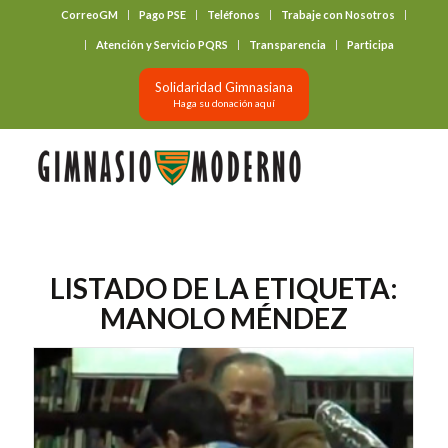
CorreoGM
Pago PSE
Teléfonos
Trabaje con Nosotros
‎ ‎ ‎ ‎ ‎ ‎ ‎
Atención y Servicio PQRS
Transparencia
Participa
Solidaridad Gimnasiana
Haga su donación aquí
LISTADO DE LA ETIQUETA:
MANOLO MÉNDEZ