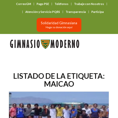
CorreoGM
Pago PSE
Teléfonos
Trabaje con Nosotros
‎ ‎ ‎ ‎ ‎ ‎ ‎
Atención y Servicio PQRS
Transparencia
Participa
Solidaridad Gimnasiana
Haga su donación aquí
LISTADO DE LA ETIQUETA:
MAICAO