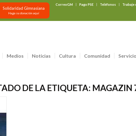
CorreoGM
Pago PSE
Teléfonos
Trabaje
Solidaridad Gimnasiana
Haga su donación aquí
Medios
Noticias
Cultura
Comunidad
Servici
TADO DE LA ETIQUETA:
MAGAZIN 