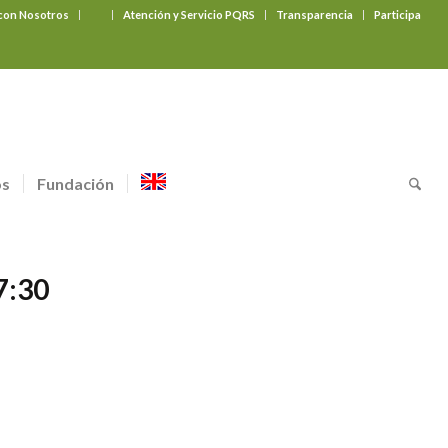
 con Nosotros
‎ ‎ ‎ ‎ ‎ ‎ ‎
Atención y Servicio PQRS
Transparencia
Participa
os
Fundación
7:30