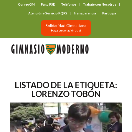
CorreoGM
Pago PSE
Teléfonos
Trabaje con Nosotros
‎ ‎ ‎ ‎ ‎ ‎ ‎
Atención y Servicio PQRS
Transparencia
Participa
Solidaridad Gimnasiana
Haga su donación aquí
LISTADO DE LA ETIQUETA:
LORENZO TOBÓN