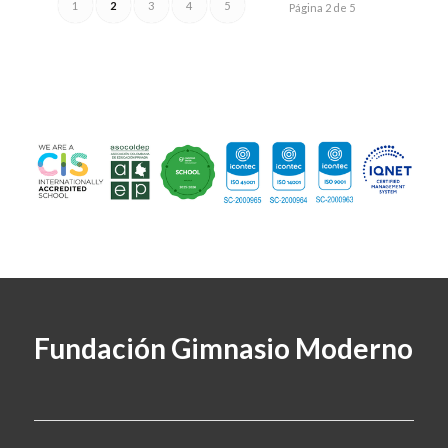
1
2
3
4
5
Página 2 de 5
Fundación Gimnasio Moderno