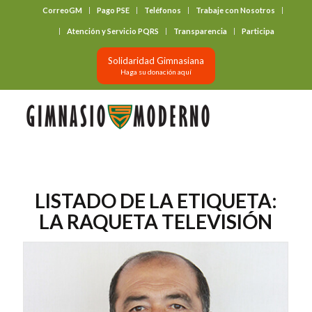
CorreoGM
Pago PSE
Teléfonos
Trabaje con Nosotros
‎ ‎ ‎ ‎ ‎ ‎ ‎
Atención y Servicio PQRS
Transparencia
Participa
Solidaridad Gimnasiana
Haga su donación aquí
LISTADO DE LA ETIQUETA:
LA RAQUETA TELEVISIÓN