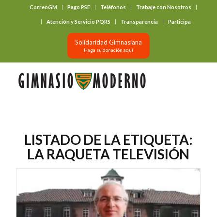
CorreoGM
Pago PSE
Teléfonos
Trabaje con Nosotros
‎ ‎ ‎ ‎ ‎ ‎ ‎
Atención y Servicio PQRS
Transparencia
Participa
Solidaridad Gimnasiana
Haga su donación aquí
LISTADO DE LA ETIQUETA:
LA RAQUETA TELEVISIÓN