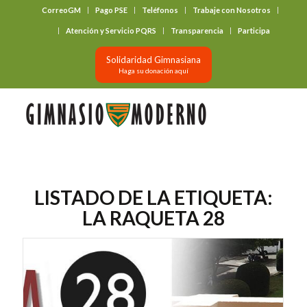
CorreoGM
Pago PSE
Teléfonos
Trabaje con Nosotros
‎ ‎ ‎ ‎ ‎ ‎ ‎
Atención y Servicio PQRS
Transparencia
Participa
Solidaridad Gimnasiana
Haga su donación aquí
LISTADO DE LA ETIQUETA:
LA RAQUETA 28