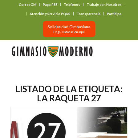
CorreoGM
Pago PSE
Teléfonos
Trabaje con Nosotros
‎ ‎ ‎ ‎ ‎ ‎ ‎
Atención y Servicio PQRS
Transparencia
Participa
Solidaridad Gimnasiana
Haga su donación aquí
LISTADO DE LA ETIQUETA:
LA RAQUETA 27