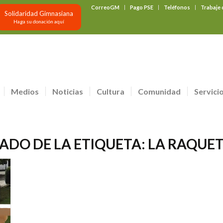
CorreoGM
Pago PSE
Teléfonos
Trabaje
Solidaridad Gimnasiana
Haga su donación aquí
Medios
Noticias
Cultura
Comunidad
Servici
TADO DE LA ETIQUETA:
LA RAQUET