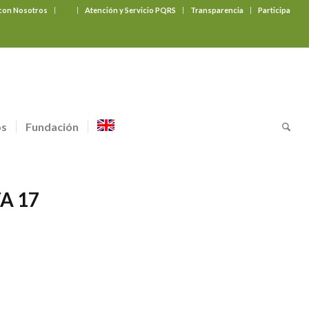
 con Nosotros
‎ ‎ ‎ ‎ ‎ ‎ ‎
Atención y Servicio PQRS
Transparencia
Participa
os
Fundación
A 17