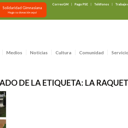
CorreoGM
Pago PSE
Teléfonos
Trabaje
Solidaridad Gimnasiana
Haga su donación aquí
Medios
Noticias
Cultura
Comunidad
Servici
TADO DE LA ETIQUETA:
LA RAQUET