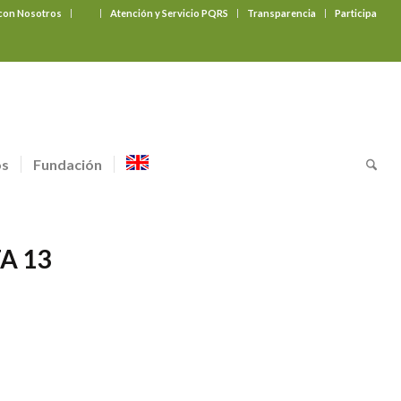
 con Nosotros
‎ ‎ ‎ ‎ ‎ ‎ ‎
Atención y Servicio PQRS
Transparencia
Participa
os
Fundación
A 13