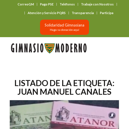
CorreoGM
Pago PSE
Teléfonos
Trabaje con Nosotros
‎ ‎ ‎ ‎ ‎ ‎ ‎
Atención y Servicio PQRS
Transparencia
Participa
Solidaridad Gimnasiana
Haga su donación aquí
LISTADO DE LA ETIQUETA:
JUAN MANUEL CANALES