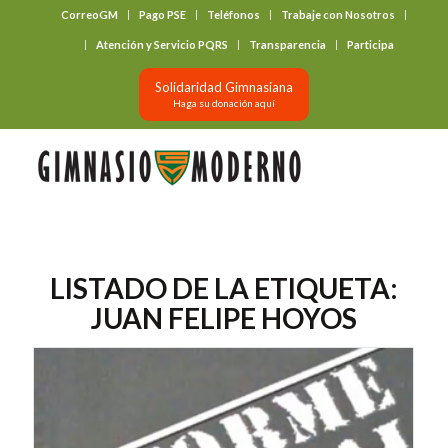
CorreoGM
Pago PSE
Teléfonos
Trabaje con Nosotros
‎ ‎ ‎ ‎ ‎ ‎ ‎
Atención y Servicio PQRS
Transparencia
Participa
Solidaridad Gimnasiana
Haga su donación aquí
LISTADO DE LA ETIQUETA:
JUAN FELIPE HOYOS