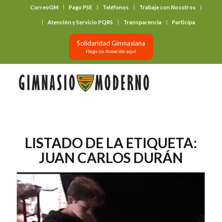
CorreoGM
Pago PSE
Teléfonos
Trabaje con Nosotros
‎ ‎ ‎ ‎ ‎ ‎ ‎
Atención y Servicio PQRS
Transparencia
Participa
Solidaridad Gimnasiana
Haga su donación aquí
LISTADO DE LA ETIQUETA:
JUAN CARLOS DURÁN