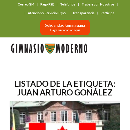
CorreoGM
Pago PSE
Teléfonos
Trabaje con Nosotros
‎ ‎ ‎ ‎ ‎ ‎ ‎
Atención y Servicio PQRS
Transparencia
Participa
Solidaridad Gimnasiana
Haga su donación aquí
LISTADO DE LA ETIQUETA:
JUAN ARTURO GONÁLEZ