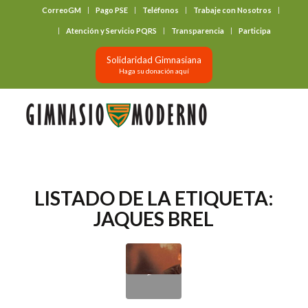
CorreoGM
Pago PSE
Teléfonos
Trabaje con Nosotros
‎ ‎ ‎ ‎ ‎ ‎ ‎
Atención y Servicio PQRS
Transparencia
Participa
Solidaridad Gimnasiana
Haga su donación aquí
LISTADO DE LA ETIQUETA:
JAQUES BREL