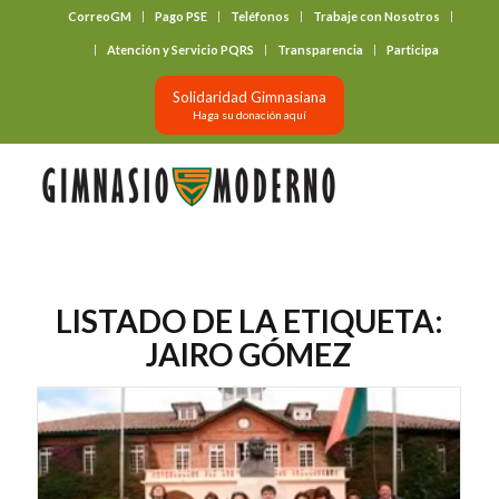
CorreoGM
Pago PSE
Teléfonos
Trabaje con Nosotros
‎ ‎ ‎ ‎ ‎ ‎ ‎
Atención y Servicio PQRS
Transparencia
Participa
Solidaridad Gimnasiana
Haga su donación aquí
LISTADO DE LA ETIQUETA:
JAIRO GÓMEZ