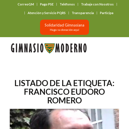
CorreoGM
Pago PSE
Teléfonos
Trabaje con Nosotros
‎ ‎ ‎ ‎ ‎ ‎ ‎
Atención y Servicio PQRS
Transparencia
Participa
Solidaridad Gimnasiana
Haga su donación aquí
LISTADO DE LA ETIQUETA:
FRANCISCO EUDORO
ROMERO