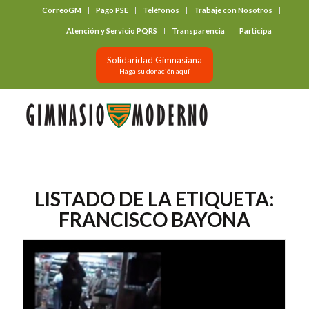
CorreoGM
Pago PSE
Teléfonos
Trabaje con Nosotros
‎ ‎ ‎ ‎ ‎ ‎ ‎
Atención y Servicio PQRS
Transparencia
Participa
Solidaridad Gimnasiana
Haga su donación aquí
LISTADO DE LA ETIQUETA:
FRANCISCO BAYONA