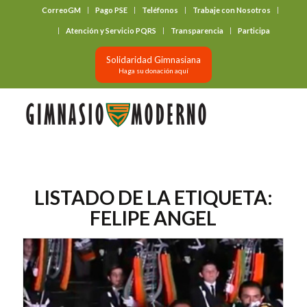
CorreoGM
Pago PSE
Teléfonos
Trabaje con Nosotros
‎ ‎ ‎ ‎ ‎ ‎ ‎
Atención y Servicio PQRS
Transparencia
Participa
Solidaridad Gimnasiana
Haga su donación aquí
LISTADO DE LA ETIQUETA:
FELIPE ANGEL