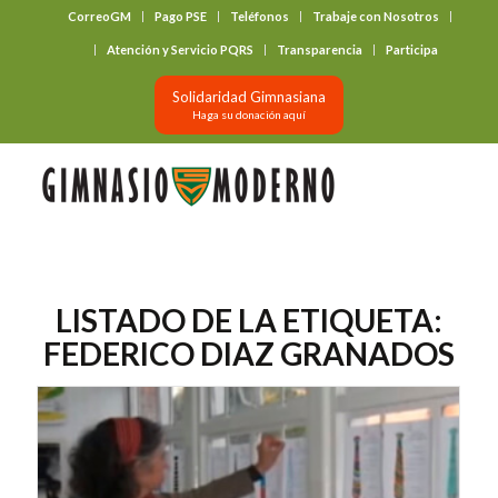
CorreoGM
Pago PSE
Teléfonos
Trabaje con Nosotros
‎ ‎ ‎ ‎ ‎ ‎ ‎
Atención y Servicio PQRS
Transparencia
Participa
Solidaridad Gimnasiana
Haga su donación aquí
LISTADO DE LA ETIQUETA:
FEDERICO DIAZ GRANADOS