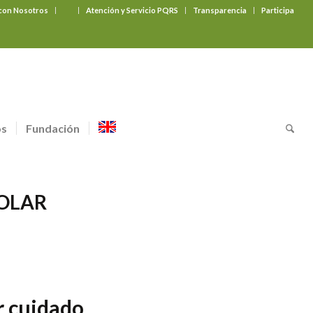
 con Nosotros
‎ ‎ ‎ ‎ ‎ ‎ ‎
Atención y Servicio PQRS
Transparencia
Participa
os
Fundación
COLAR
r cuidado