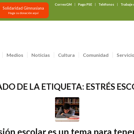
CorreoGM
Pago PSE
Teléfonos
Trabaje
Solidaridad Gimnasiana
Haga su donación aquí
Medios
Noticias
Cultura
Comunidad
Servici
ADO DE LA ETIQUETA:
ESTRÉS ES
sión escolar es un tema para tene