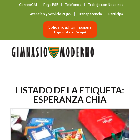
CorreoGM
Pago PSE
Teléfonos
Trabaje con Nosotros
‎ ‎ ‎ ‎ ‎ ‎ ‎
Atención y Servicio PQRS
Transparencia
Participa
Solidaridad Gimnasiana
Haga su donación aquí
LISTADO DE LA ETIQUETA:
ESPERANZA CHIA