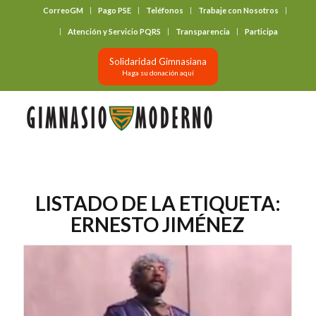
CorreoGM
Pago PSE
Teléfonos
Trabaje con Nosotros
‎ ‎ ‎ ‎ ‎ ‎ ‎
Atención y Servicio PQRS
Transparencia
Participa
Solidaridad Gimnasiana
Haga su donación aquí
LISTADO DE LA ETIQUETA:
ERNESTO JIMÉNEZ