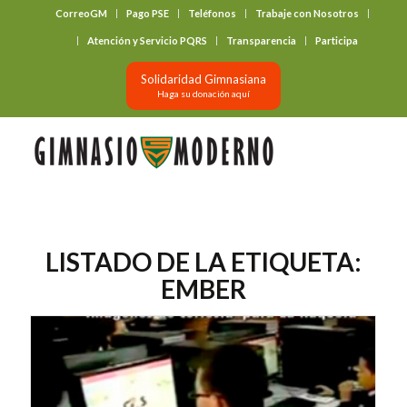
CorreoGM
Pago PSE
Teléfonos
Trabaje con Nosotros
‎ ‎ ‎ ‎ ‎ ‎ ‎
Atención y Servicio PQRS
Transparencia
Participa
Solidaridad Gimnasiana
Haga su donación aquí
LISTADO DE LA ETIQUETA:
EMBER