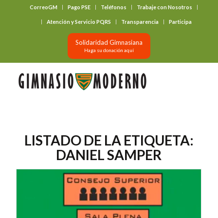
CorreoGM
Pago PSE
Teléfonos
Trabaje con Nosotros
‎ ‎ ‎ ‎ ‎ ‎ ‎
Atención y Servicio PQRS
Transparencia
Participa
Solidaridad Gimnasiana
Haga su donación aquí
LISTADO DE LA ETIQUETA:
DANIEL SAMPER