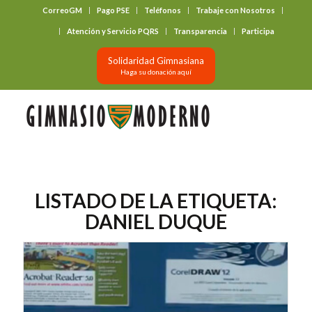
CorreoGM
Pago PSE
Teléfonos
Trabaje con Nosotros
‎ ‎ ‎ ‎ ‎ ‎ ‎
Atención y Servicio PQRS
Transparencia
Participa
Solidaridad Gimnasiana
Haga su donación aquí
LISTADO DE LA ETIQUETA:
DANIEL DUQUE