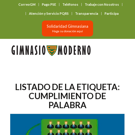
CorreoGM
Pago PSE
Teléfonos
Trabaje con Nosotros
‎ ‎ ‎ ‎ ‎ ‎ ‎
Atención y Servicio PQRS
Transparencia
Participa
Solidaridad Gimnasiana
Haga su donación aquí
LISTADO DE LA ETIQUETA:
CUMPLIMIENTO DE
PALABRA