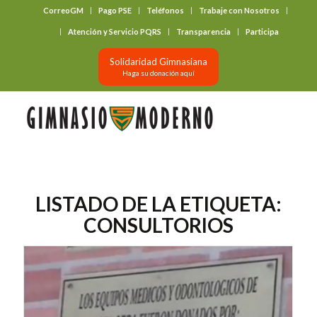
CorreoGM
Pago PSE
Teléfonos
Trabaje con Nosotros
‎ ‎ ‎ ‎ ‎ ‎ ‎
Atención y Servicio PQRS
Transparencia
Participa
Solidaridad Gimnasiana
Haga su donación aquí
LISTADO DE LA ETIQUETA:
CONSULTORIOS