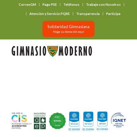
CorreoGM
Pago PSE
Teléfonos
Trabaje con Nosotros
‎ ‎ ‎ ‎ ‎ ‎ ‎
Atención y Servicio PQRS
Transparencia
Participa
Solidaridad Gimnasiana
Haga su donación aquí