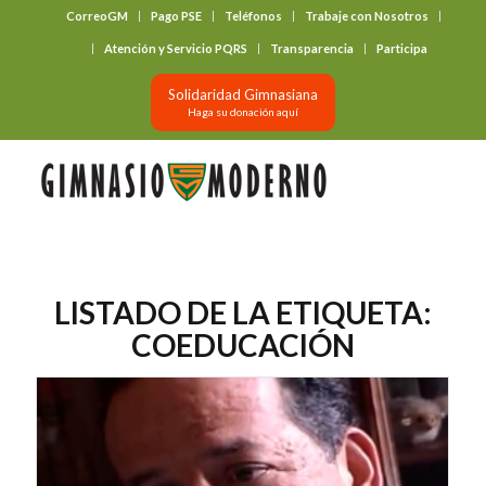
CorreoGM
Pago PSE
Teléfonos
Trabaje con Nosotros
‎ ‎ ‎ ‎ ‎ ‎ ‎
Atención y Servicio PQRS
Transparencia
Participa
Solidaridad Gimnasiana
Haga su donación aquí
LISTADO DE LA ETIQUETA:
COEDUCACIÓN