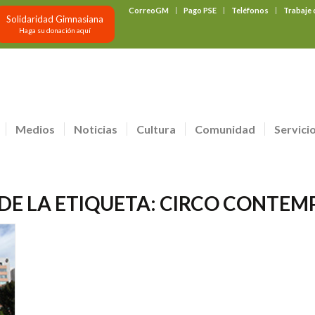
CorreoGM
Pago PSE
Teléfonos
Trabaje
Solidaridad Gimnasiana
Haga su donación aquí
Medios
Noticias
Cultura
Comunidad
Servici
DE LA ETIQUETA:
CIRCO CONTEM