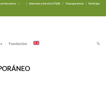
 con Nosotros
‎ ‎ ‎ ‎ ‎ ‎ ‎
Atención y Servicio PQRS
Transparencia
Participa
os
Fundación
PORÁNEO