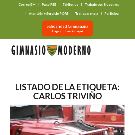
CorreoGM
Pago PSE
Teléfonos
Trabaje con Nosotros
‎ ‎ ‎ ‎ ‎ ‎ ‎
Atención y Servicio PQRS
Transparencia
Participa
Solidaridad Gimnasiana
Haga su donación aquí
LISTADO DE LA ETIQUETA:
CARLOS TRIVIÑO