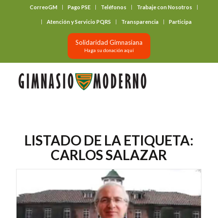
CorreoGM
Pago PSE
Teléfonos
Trabaje con Nosotros
‎ ‎ ‎ ‎ ‎ ‎ ‎
Atención y Servicio PQRS
Transparencia
Participa
Solidaridad Gimnasiana
Haga su donación aquí
LISTADO DE LA ETIQUETA:
CARLOS SALAZAR