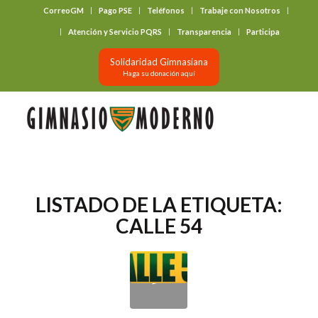
CorreoGM
Pago PSE
Teléfonos
Trabaje con Nosotros
‎ ‎ ‎ ‎ ‎ ‎ ‎
Atención y Servicio PQRS
Transparencia
Participa
Solidaridad Gimnasiana
Haga su donación aquí
LISTADO DE LA ETIQUETA:
CALLE 54