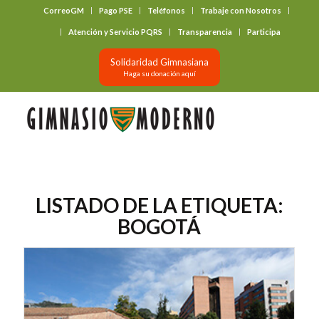
CorreoGM
Pago PSE
Teléfonos
Trabaje con Nosotros
‎ ‎ ‎ ‎ ‎ ‎ ‎
Atención y Servicio PQRS
Transparencia
Participa
Solidaridad Gimnasiana
Haga su donación aquí
LISTADO DE LA ETIQUETA:
BOGOTÁ