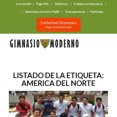
CorreoGM
Pago PSE
Teléfonos
Trabaje con Nosotros
‎ ‎ ‎ ‎ ‎ ‎ ‎
Atención y Servicio PQRS
Transparencia
Participa
Solidaridad Gimnasiana
Haga su donación aquí
LISTADO DE LA ETIQUETA:
AMERICA DEL NORTE