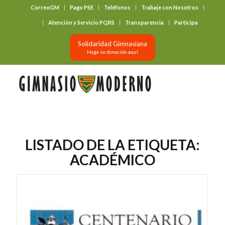
CorreoGM
Pago PSE
Teléfonos
Trabaje con Nosotros
‎ ‎ ‎ ‎ ‎ ‎ ‎
Atención y Servicio PQRS
Transparencia
Participa
Solidaridad Gimnasiana
Haga su donación aquí
LISTADO DE LA ETIQUETA:
ACADÉMICO