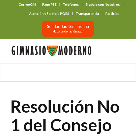
CorreoGM
Pago PSE
Teléfonos
Trabaje con Nosotros
‎ ‎ ‎ ‎ ‎ ‎ ‎
Atención y Servicio PQRS
Transparencia
Participa
Solidaridad Gimnasiana
Haga su donación aquí
Resolución No
1 del Consejo