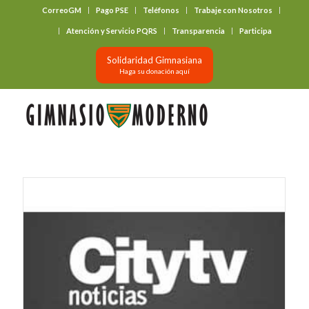
CorreoGM
Pago PSE
Teléfonos
Trabaje con Nosotros
‎ ‎ ‎ ‎ ‎ ‎ ‎
Atención y Servicio PQRS
Transparencia
Participa
Solidaridad Gimnasiana
Haga su donación aquí