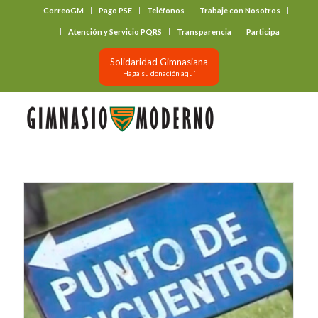
CorreoGM
Pago PSE
Teléfonos
Trabaje con Nosotros
‎ ‎ ‎ ‎ ‎ ‎ ‎
Atención y Servicio PQRS
Transparencia
Participa
Solidaridad Gimnasiana
Haga su donación aquí