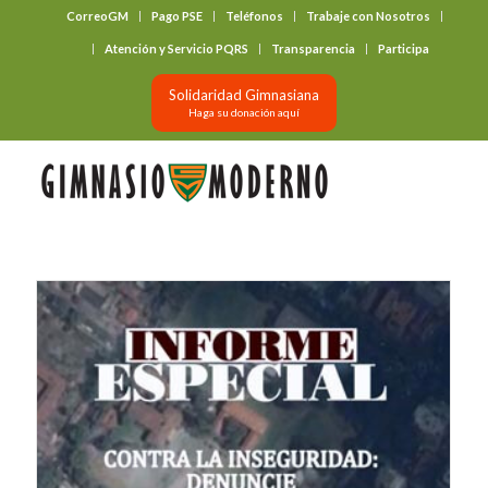
CorreoGM
Pago PSE
Teléfonos
Trabaje con Nosotros
‎ ‎ ‎ ‎ ‎ ‎ ‎
Atención y Servicio PQRS
Transparencia
Participa
Solidaridad Gimnasiana
Haga su donación aquí