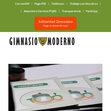
CorreoGM
Pago PSE
Teléfonos
Trabaje con Nosotros
‎ ‎ ‎ ‎ ‎ ‎ ‎
Atención y Servicio PQRS
Transparencia
Participa
Solidaridad Gimnasiana
Haga su donación aquí