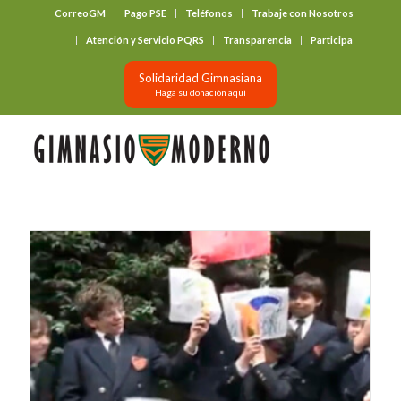
CorreoGM
Pago PSE
Teléfonos
Trabaje con Nosotros
‎ ‎ ‎ ‎ ‎ ‎ ‎
Atención y Servicio PQRS
Transparencia
Participa
Solidaridad Gimnasiana
Haga su donación aquí