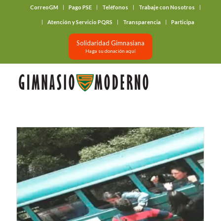
CorreoGM
Pago PSE
Teléfonos
Trabaje con Nosotros
‎ ‎ ‎ ‎ ‎ ‎ ‎
Atención y Servicio PQRS
Transparencia
Participa
Solidaridad Gimnasiana
Haga su donación aquí