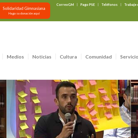
CorreoGM
Pago PSE
Teléfonos
Trabaje
Solidaridad Gimnasiana
Haga su donación aquí
Medios
Noticias
Cultura
Comunidad
Servici