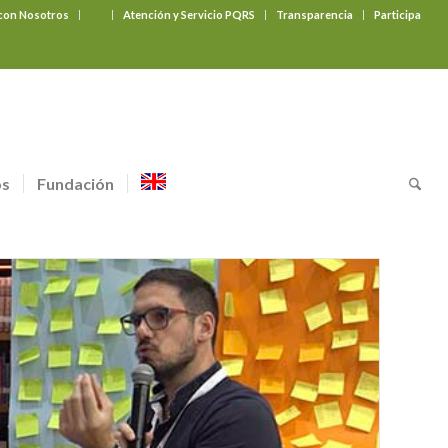
 con Nosotros
‎ ‎ ‎ ‎ ‎ ‎ ‎
Atención y Servicio PQRS
Transparencia
Participa
os
Fundación