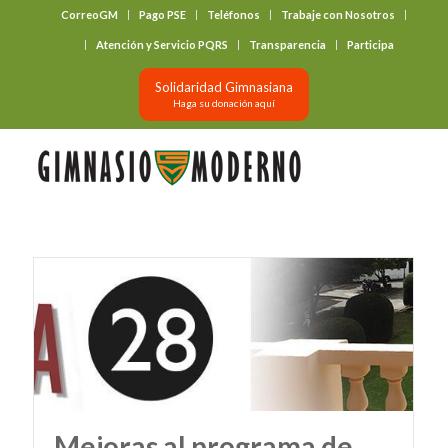
CorreoGM
Pago PSE
Teléfonos
Trabaje con Nosotros
‎ ‎ ‎ ‎ ‎ ‎ ‎
Atención y Servicio PQRS
Transparencia
Participa
Solidaridad Gimnasiana
Haga su donación aquí
Mejoras al programa de