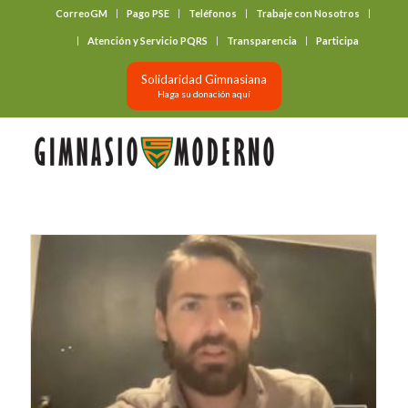
CorreoGM
Pago PSE
Teléfonos
Trabaje con Nosotros
‎ ‎ ‎ ‎ ‎ ‎ ‎
Atención y Servicio PQRS
Transparencia
Participa
Solidaridad Gimnasiana
Haga su donación aquí