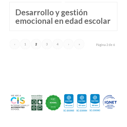
Desarrollo y gestión
emocional en edad escolar
‹
1
2
3
4
›
»
Página 2 de 6