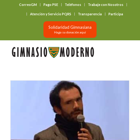
CorreoGM
Pago PSE
Teléfonos
Trabaje con Nosotros
‎ ‎ ‎ ‎ ‎ ‎ ‎
Atención y Servicio PQRS
Transparencia
Participa
Solidaridad Gimnasiana
Haga su donación aquí